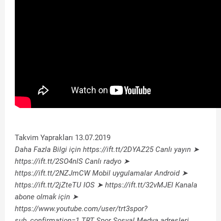
Takvim Yaprakları 13.07.2019
Daha Fazla Bilgi için https://ift.tt/2DYAZ25 Canlı yayın ➤
https://ift.tt/2SO4nlS Canlı radyo ➤
https://ift.tt/2NZJmCW Mobil uygulamalar Android ➤
https://ift.tt/2jZteTU IOS ➤ https://ift.tt/32vMJEI Kanala
abone olmak için ➤
https://www.youtube.com/user/trt3spor?
sub_confirmation=1 TRT Spor Sosyal Medya adresleri