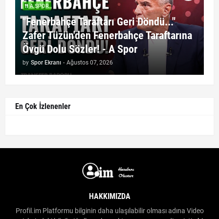
A SPOR
"Fenerbahçe Taraftarı Geri Döndü..."
Zafer Tüzün'den Fenerbahçe Taraftarına
Övgü Dolu Sözler! - A Spor
by
Spor Ekranı
-
Ağustos 07, 2026
En Çok İzlenenler
HAKKIMIZDA
Profil.im Platformu bilginin daha ulaşılabilir olması adına Video