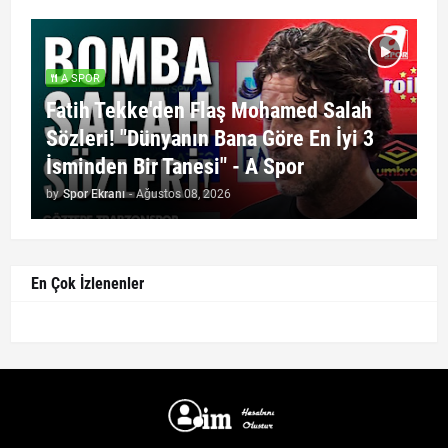
A SPOR
Fatih Tekke'den Flaş Mohamed Salah
Sözleri! "Dünyanın Bana Göre En İyi 3
İsminden Bir Tanesi" - A Spor
by
Spor Ekranı
-
Ağustos 08, 2026
En Çok İzlenenler