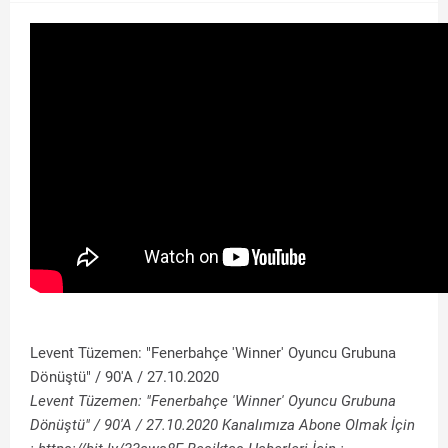
Levent Tüzemen: "Fenerbahçe 'Winner' Oyuncu Grubuna
Dönüştü" / 90'A / 27.10.2020
Levent Tüzemen: "Fenerbahçe 'Winner' Oyuncu Grubuna
Dönüştü" / 90'A / 27.10.2020 Kanalımıza Abone Olmak İçin