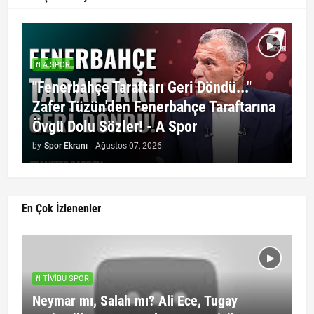
A SPOR
"Fenerbahçe Taraftarı Geri Döndü..."
Zafer Tüzün'den Fenerbahçe Taraftarına
Övgü Dolu Sözler! - A Spor
by
Spor Ekranı
-
Ağustos 07, 2026
En Çok İzlenenler
TIVIBU SPOR
Neymar mı, Salah mı? Ali Ece, Tugay