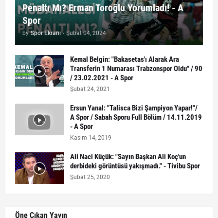
Penaltı Mı? Erman Toroğlu Yorumladı! - A
Spor
by
Spor Ekranı
-
Şubat 04, 2024
Kemal Belgin: "Bakasetas'ı Alarak Ara
Transferin 1 Numarası Trabzonspor Oldu" / 90
/ 23.02.2021 - A Spor
Şubat 24, 2021
Ersun Yanal: "Talisca Bizi Şampiyon Yapar!"/
A Spor / Sabah Sporu Full Bölüm / 14.11.2019
- A Spor
Kasım 14, 2019
Ali Naci Küçük: "Sayın Başkan Ali Koç'un
derbideki görüntüsü yakışmadı." - Tivibu Spor
Şubat 25, 2020
Öne Çıkan Yayın