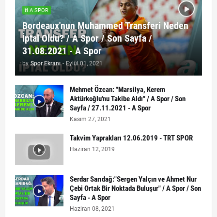
A SPOR
Bordeaux'nun Muhammed Transferi Neden
İptal Oldu? / A Spor / Son Sayfa /
31.08.2021 - A Spor
by
Spor Ekranı
-
Eylül 01, 2021
Mehmet Özcan: "Marsilya, Kerem
Aktürkoğlu'nu Takibe Aldı" / A Spor / Son
Sayfa / 27.11.2021 - A Spor
Kasım 27, 2021
Takvim Yaprakları 12.06.2019 - TRT SPOR
Haziran 12, 2019
Serdar Sarıdağ:"Sergen Yalçın ve Ahmet Nur
Çebi Ortak Bir Noktada Buluşur" / A Spor / Son
Sayfa - A Spor
Haziran 08, 2021