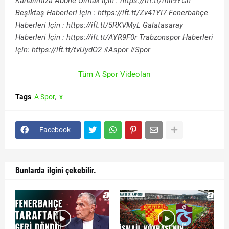
Kanalımıza Abone Olmak İçin : https://ift.tt/mil9YGn
Beşiktaş Haberleri İçin : https://ift.tt/Zv41YI7 Fenerbahçe
Haberleri İçin : https://ift.tt/5RKVMyL Galatasaray
Haberleri İçin : https://ift.tt/AYR9F0r Trabzonspor Haberleri
için: https://ift.tt/tvUydO2 #Aspor #Spor
Tüm A Spor Videoları
Tags
A Spor
x
Facebook
Bunlarda ilgini çekebilir.