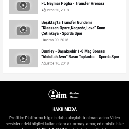
Ft. Neymar Pogba - Transfer Arenası
Ağustos 20, 2018
Beşiktaş'ta Transfer Gündemi
"Klaassen,Opare,Negredo,Love" Kaan
Çetinkaya - Sporda Spor
Haziran 09, 2018
Burnley - Başakşehir 1-0 Maç Sonrası
"Abdullah Avcı" Basın Toplantısı - Sporda Spor
Ağustos 16, 2018
HAKKIMIZDA
Profil.im Platformu bilginin daha ulaşılabilir olması adına Video
servislerindeki bilgileri kullanıcılara aktarmayı amaç edinmiştir.
bize