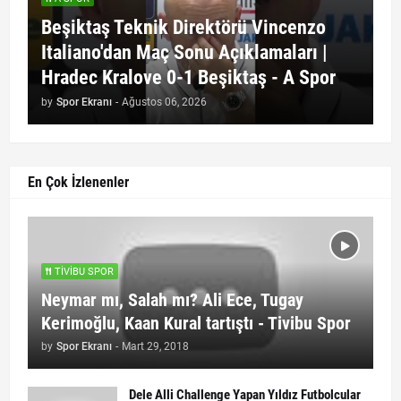
Beşiktaş Teknik Direktörü Vincenzo
Italiano'dan Maç Sonu Açıklamaları |
Hradec Kralove 0-1 Beşiktaş - A Spor
by
Spor Ekranı
-
Ağustos 06, 2026
En Çok İzlenenler
TIVIBU SPOR
Neymar mı, Salah mı? Ali Ece, Tugay
Kerimoğlu, Kaan Kural tartıştı - Tivibu Spor
by
Spor Ekranı
-
Mart 29, 2018
Dele Alli Challenge Yapan Yıldız Futbolcular