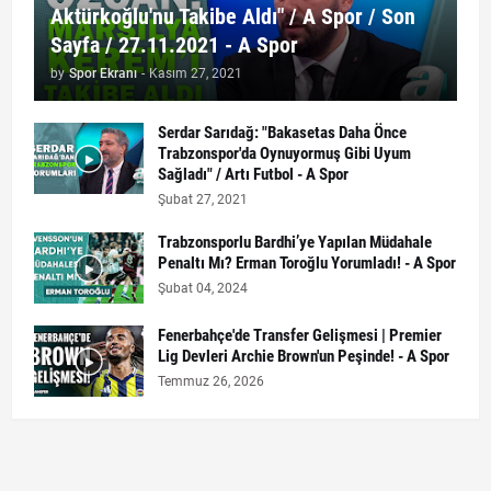
Aktürkoğlu'nu Takibe Aldı" / A Spor / Son
Sayfa / 27.11.2021 - A Spor
by
Spor Ekranı
-
Kasım 27, 2021
Serdar Sarıdağ: "Bakasetas Daha Önce
Trabzonspor'da Oynuyormuş Gibi Uyum
Sağladı" / Artı Futbol - A Spor
Şubat 27, 2021
Trabzonsporlu Bardhi’ye Yapılan Müdahale
Penaltı Mı? Erman Toroğlu Yorumladı! - A Spor
Şubat 04, 2024
Fenerbahçe'de Transfer Gelişmesi | Premier
Lig Devleri Archie Brown'un Peşinde! - A Spor
Temmuz 26, 2026