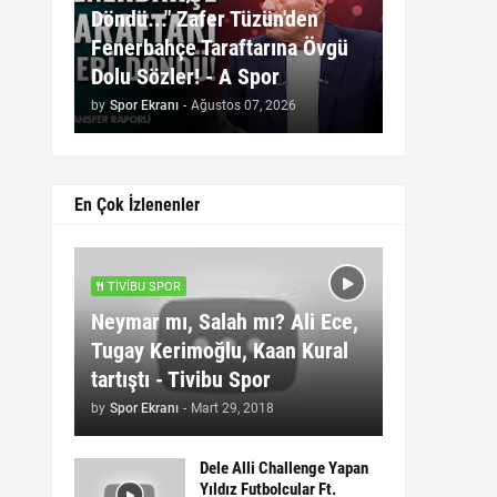
Döndü..." Zafer Tüzün'den
Fenerbahçe Taraftarına Övgü
Dolu Sözler! - A Spor
by
Spor Ekranı
-
Ağustos 07, 2026
En Çok İzlenenler
TIVIBU SPOR
Neymar mı, Salah mı? Ali Ece,
Tugay Kerimoğlu, Kaan Kural
tartıştı - Tivibu Spor
by
Spor Ekranı
-
Mart 29, 2018
Dele Alli Challenge Yapan
Yıldız Futbolcular Ft.