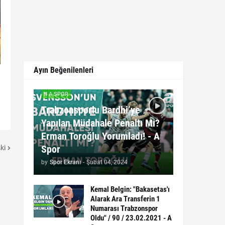
Ayın Beğenilenleri
A SPOR
Trabzonsporlu Bardhi’ye
Yapılan Müdahale Penaltı Mı?
Erman Toroğlu Yorumladı! - A
Spor
ki
by
Spor Ekranı
-
Şubat 04, 2024
Kemal Belgin: "Bakasetas'ı
Alarak Ara Transferin 1
Numarası Trabzonspor
Oldu" / 90 / 23.02.2021 - A