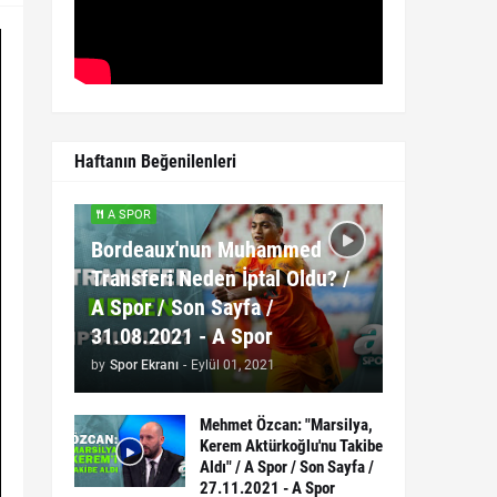
Haftanın Beğenilenleri
A SPOR
Bordeaux'nun Muhammed
Transferi Neden İptal Oldu? /
A Spor / Son Sayfa /
31.08.2021 - A Spor
by
Spor Ekranı
-
Eylül 01, 2021
Mehmet Özcan: "Marsilya,
Kerem Aktürkoğlu'nu Takibe
Aldı" / A Spor / Son Sayfa /
27.11.2021 - A Spor