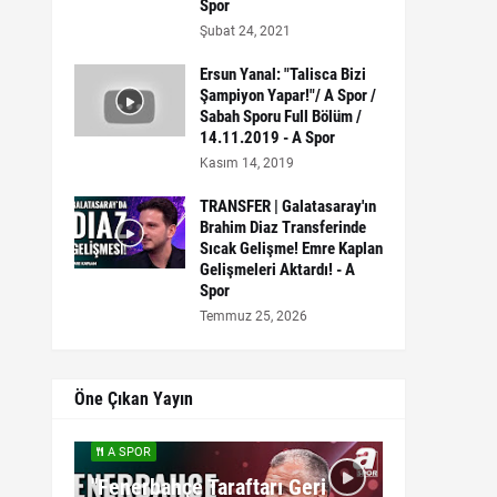
Spor
Şubat 24, 2021
Ersun Yanal: "Talisca Bizi
Şampiyon Yapar!"/ A Spor /
Sabah Sporu Full Bölüm /
14.11.2019 - A Spor
Kasım 14, 2019
TRANSFER | Galatasaray'ın
Brahim Diaz Transferinde
Sıcak Gelişme! Emre Kaplan
Gelişmeleri Aktardı! - A
Spor
Temmuz 25, 2026
Öne Çıkan Yayın
A SPOR
"Fenerbahçe Taraftarı Geri