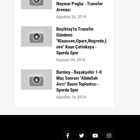
Neymar Pogba - Transfer
Arenası
Ağustos 20, 2018
Beşiktaş'ta Transfer
Gündemi
"Klaassen,Opare,Negredo,L
ove" Kaan Çetinkaya -
Sporda Spor
Haziran 09, 2018
Burnley - Başakşehir 1-0
Maç Sonrası "Abdullah
Avcı" Basın Toplantısı -
Sporda Spor
Ağustos 16, 2018