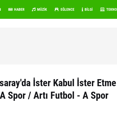
N
HABER
MÜZIK
EĞLENCE
BILGI
TEKNO
aray'da İster Kabul İster Etme
A Spor / Artı Futbol - A Spor