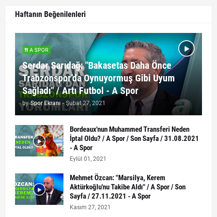
Haftanın Beğenilenleri
A SPOR
Serdar Sarıdağ: "Bakasetas Daha Önce
Trabzonspor'da Oynuyormuş Gibi Uyum
Sağladı" / Artı Futbol - A Spor
by
Spor Ekranı
-
Şubat 27, 2021
Bordeaux'nun Muhammed Transferi Neden
İptal Oldu? / A Spor / Son Sayfa / 31.08.2021
- A Spor
Eylül 01, 2021
Mehmet Özcan: "Marsilya, Kerem
Aktürkoğlu'nu Takibe Aldı" / A Spor / Son
Sayfa / 27.11.2021 - A Spor
Kasım 27, 2021