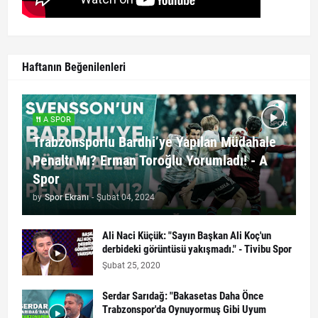
Haftanın Beğenilenleri
A SPOR
Trabzonsporlu Bardhi’ye Yapılan Müdahale
Penaltı Mı? Erman Toroğlu Yorumladı! - A
Spor
by
Spor Ekranı
-
Şubat 04, 2024
Ali Naci Küçük: "Sayın Başkan Ali Koç'un
derbideki görüntüsü yakışmadı." - Tivibu Spor
Şubat 25, 2020
Serdar Sarıdağ: "Bakasetas Daha Önce
Trabzonspor'da Oynuyormuş Gibi Uyum