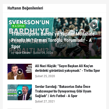
Haftanın Beğenilenleri
A SPOR
Trabzonsporlu Bardhi’ye Yapılan Müdahale
Penaltı Mı? Erman Toroğlu Yorumladı! - A
Spor
by
Spor Ekranı
-
Şubat 04, 2024
Ali Naci Küçük: "Sayın Başkan Ali Koç'un
derbideki görüntüsü yakışmadı." - Tivibu Spor
Şubat 25, 2020
Serdar Sarıdağ: "Bakasetas Daha Önce
Trabzonspor'da Oynuyormuş Gibi Uyum
Sağladı" / Artı Futbol - A Spor
Şubat 27, 2021