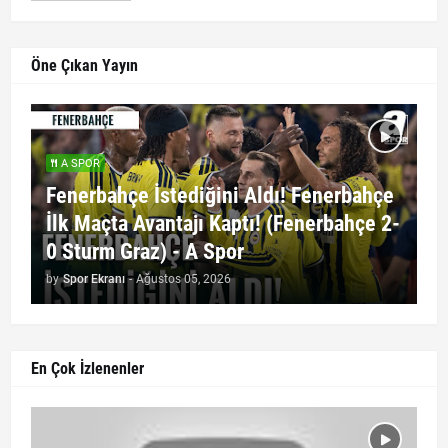
Öne Çıkan Yayın
A SPOR
Fenerbahçe İstediğini Aldı! Fenerbahçe
İlk Maçta Avantajı Kaptı! (Fenerbahçe 2-
0 Sturm Graz) - A Spor
by
Spor Ekranı
-
Ağustos 05, 2026
En Çok İzlenenler